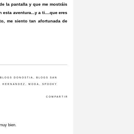
de la pantalla y que me mostráis
esta aventura...y a ti....que eres
to, me siento tan afortunada de
BLOGS DONOSTIA
,
BLOGS SAN
A HERNANDEZ
,
MODA
,
SPOOKY
COMPARTIR
muy bien.