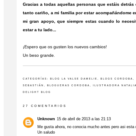
Gracias a todas aquellas personas que estáis detrás 
tanto cariño, a mi familia por estar acompañándome en 
mi gran apoyo, que siempre estas cuando lo necesi
estar a tu lado...
¡Espero que os gusten los nuevos cambios!
Un beso grande.
CATEGORÍAS:
BLOG LA VALSE DAMELIE
,
BLOGS CORDOBA
,
SEBASTIÁN
,
BLOGUERAS CORDOBA
,
ILUSTRADORA NATALI
DELIGHT BLOG
27 COMENTARIOS
Unknown
15 de abril de 2013 a las 21:13
Me gusta ahora, no conocia mucho antes pero asi esta 
Un saludo