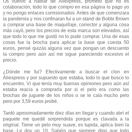
Os vuelvo a hablar de Aliexpress, prometo que no es
colaboración, todo lo que compro en esa página lo pago yo
y no pongo enlaces comisionados. Antes de que comenzara
la pandemia y nos confinaran fui a un stand de Bobbi Brown
a comprar una base de maquillaje, corrector y alguna cosa
más cayó, pero los precios de esta marca son elevados, así
que todo lo que me gustó no lo pude comprar. Una de esas
cosas fue la brocha para aplicar la base que cuesta 50
euros, pensé quizás alguna vez que pongan un descuento
la compro pero aún así me sigue pareciendo excesivo el
precio.
¿Dónde me fui? Efectivamente a buscar el clon en
Aliexpress y por supuesto que estaba, todo lo que busco lo
encuentro. Vi que tenía muy buenas opiniones pero aún así
estaba reacia a comprarla por si el pelo era como las
brochas de juguete de los niños o se le caía mucho pelo
pero por 3,59 euros probé.
Tardó aproximadamente diez días en llegar y cuando abrí el
paquete me quedé sorprendida porque es clavada a la
original. Tiene un pelo muy suave, es tupida, aplica bien la
base...Le doy un 10. Sabéis que siempre digo que todo