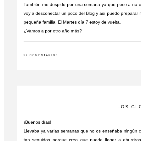
También me despido por una semana ya que pese a no es
voy a desconectar un poco del Blog y así puedo preparar mi
pequeña familia. El Martes día 7 estoy de vuelta.
¿Vamos a por otro año más?
57 COMENTARIOS
LOS CL
¡Buenos días!
Llevaba ya varias semanas que no os enseñaba ningún c
tan seguidos porque creo que puede llegar a aburriros