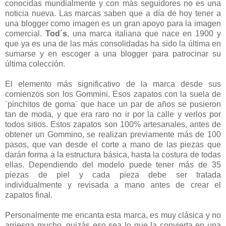
conocidas mundialmente y con más seguidores no es una
noticia nueva. Las marcas saben que a día de hoy tener a
una blogger como imagen es un gran apoyo para la imagen
comercial.
Tod´s
, una marca italiana que nace en 1900 y
que ya es una de las más consolidadas ha sido la última en
sumarse y en escoger a una blogger para patrocinar su
última colección.
El elemento más significativo de la marca desde sus
comienzos son los Gommini. Esos zapatos con la suela de
¨pinchitos de goma¨ que hace un par de años se pusieron
tan de moda, y que era raro no ir por la calle y verlos por
todos sitios. Estos zapatos son 100% artesanales, antes de
obtener un Gommino, se realizan previamente más de 100
pasos, que van desde el corte a mano de las piezas que
darán forma a la estructura básica, hasta la costura de todas
ellas. Dependiendo del modelo puede tener más de 35
piezas de piel y cada pieza debe ser tratada
individualmente y revisada a mano antes de crear el
zapatos final.
Personalmente me encanta esta marca, es muy clásica y no
arriesga mucho, quizás eso sea lo que la convierta en una