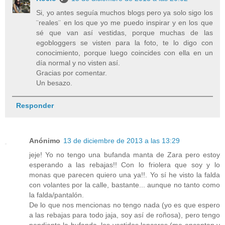
Si, yo antes seguía muchos blogs pero ya solo sigo los
¨reales¨ en los que yo me puedo inspirar y en los que
sé que van así vestidas, porque muchas de las
egobloggers se visten para la foto, te lo digo con
conocimiento, porque luego coincides con ella en un
día normal y no visten así.
Gracias por comentar.
Un besazo.
Responder
Anónimo
13 de diciembre de 2013 a las 13:29
jeje! Yo no tengo una bufanda manta de Zara pero estoy
esperando a las rebajas!! Con lo friolera que soy y lo
monas que parecen quiero una ya!!. Yo sí he visto la falda
con volantes por la calle, bastante... aunque no tanto como
la falda/pantalón.
De lo que nos mencionas no tengo nada (yo es que espero
a las rebajas para todo jaja, soy así de roñosa), pero tengo
pendiente la bufanda, los vestidos lenceros (me encantan y