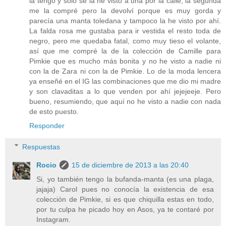
la tengo y sólo se la he visto a una por la calle, la segunda
me la compré pero la devolví porque es muy gorda y
parecía una manta toledana y tampoco la he visto por ahí.
La falda rosa me gustaba para ir vestida el resto toda de
negro, pero me quedaba fatal, como muy tieso el volante,
así que me compré la de la colección de Camille para
Pimkie que es mucho más bonita y no he visto a nadie ni
con la de Zara ni con la de Pimkie. Lo de la moda lencera
ya enseñé en el IG las combinaciones que me dio mi madre
y son clavaditas a lo que venden por ahí jejejeeje. Pero
bueno, resumiendo, que aquí no he visto a nadie con nada
de esto puesto.
Responder
Respuestas
Rocio
15 de diciembre de 2013 a las 20:40
Si, yo también tengo la bufanda-manta (es una plaga,
jajaja) Carol pues no conocía la existencia de esa
colección de Pimkie, si es que chiquilla estas en todo,
por tu culpa he picado hoy en Asos, ya te contaré por
Instagram.