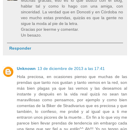
Muchas gracias, eso es lo que busco con el blog,
hablar tal y como lo hago con una amiga, con
sinceridad. La verdad que en Donosti y en Córdoba no
veo mucho estas prendas, quizás es que la gente no
sigue la moda al pie de la letra.
Gracias por leerme y comentar.
Un besazo.
Responder
Unknown
13 de diciembre de 2013 a las 17:41
Hola preciosa, en ocasiones pienso que muchas de las
prendas que tanto nos gustan y tanto vemos en la red, son
más bien plagas ya que las vemos y las deseamos al
instante y después en la vida real quizá no sean tan
maravillosas como pensamos, por ejemplo y como bien
comentas de la Biker de Stradivarius que es preciosa y que
también, lo confieso, me probé y al igual que a ti me
entraron unos picores de la muerte... En fin a lo que voy me
parece bien llevar prendas de tendencia sin embargo cada
una tiene que ser fiel a su estilo^^ Ah!!! Yo no tengo aún