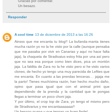
Gracias por comentar.
Un besazo.
Responder
A cool time
13 de diciembre de 2013 a las 16:26
Ainsss que me encanta tu blog!! La bufanda-manta tienes
mucha razón yo no la he visto por la calle (aunque pensaba
que me pasaba por vivir en Canarias y aquí no hace falta
jaja), la chaqueta de Stradivaius estoy frita por una así pero
que no sea esa porque como bien dices, pica un montón
jaja. La faldita de Zara no la he visto pero si he visto varios
clones, de hecho yo tengo una muy parecida de Lefties que
me encanta. En cuanto a las prendas lenceras.... jajaja me
la parto! Tienes muchísima razón, han hecho mucho daño,
opino que pasa igual que con el animal print que
dependiendo de la prenda y la cantidad que te pongas
llegas a terminar un poco choni jaja.
Y por último, el crop top de Zara, yo tengo el mismo pero
de Stradivarius y me encantaaaaaaa!!
Un besazo guapa y que tengas un buen finde!