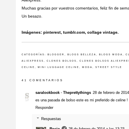
Aliexpress.
Muchas gracias por vuestros comentarios, feliz fin de sem
Un besazo.
Imágenes: pinterest, tumblr.com, collage vintage.
CATEGORÍAS:
BLOGGER
,
BLOGS BELLEZA
,
BLOGS MODA
,
C
ALIEXPRESS
,
CLONES BOLSOS
,
CLONES BOLSOS ALIEXPRE
CELINE
,
MINI LUGGAGE CELINE
,
MODA
,
STREET STYLE
41 COMENTARIOS
saralookbook · Theprettythings
28 de febrero de 2014
es una pasada de bolso este es mi preferido de celine ! 
Responder
Respuestas
Rocio
28 de febrero de 2014 a las 13:23