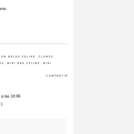
ana.
LON BOLSO CELINE
,
CLONES
SS
,
MINI BAG CELINE
,
MINI
COMPARTIR
 a las 10:06
:)