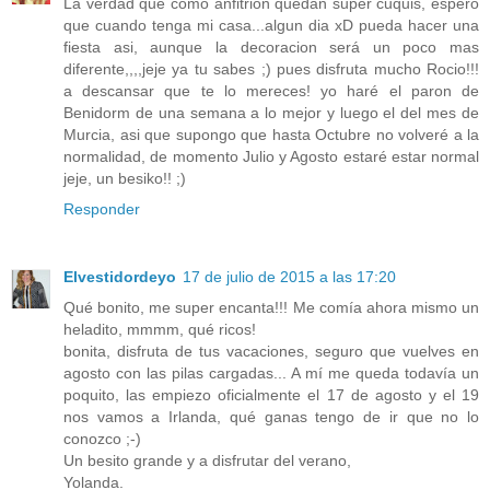
La verdad que como anfitrion quedan super cuquis, espero
que cuando tenga mi casa...algun dia xD pueda hacer una
fiesta asi, aunque la decoracion será un poco mas
diferente,,,,jeje ya tu sabes ;) pues disfruta mucho Rocio!!!
a descansar que te lo mereces! yo haré el paron de
Benidorm de una semana a lo mejor y luego el del mes de
Murcia, asi que supongo que hasta Octubre no volveré a la
normalidad, de momento Julio y Agosto estaré estar normal
jeje, un besiko!! ;)
Responder
Elvestidordeyo
17 de julio de 2015 a las 17:20
Qué bonito, me super encanta!!! Me comía ahora mismo un
heladito, mmmm, qué ricos!
bonita, disfruta de tus vacaciones, seguro que vuelves en
agosto con las pilas cargadas... A mí me queda todavía un
poquito, las empiezo oficialmente el 17 de agosto y el 19
nos vamos a Irlanda, qué ganas tengo de ir que no lo
conozco ;-)
Un besito grande y a disfrutar del verano,
Yolanda.