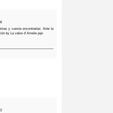
06
simas y cuesta encontrarlas. Ante la
ón by La valse d' Amelie jeje.
02