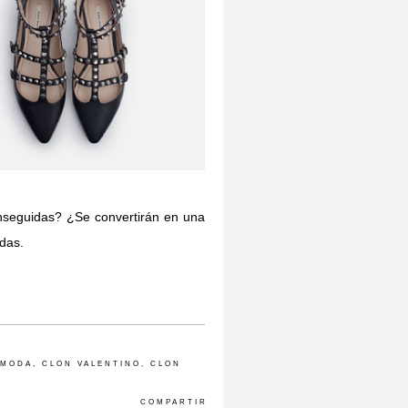
nseguidas? ¿Se convertirán en una
das.
 MODA
,
CLON VALENTINO
,
CLON
COMPARTIR