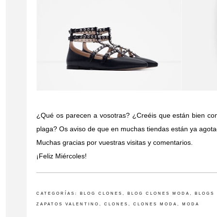
¿Qué os parecen a vosotras? ¿Creéis que están bien co
plaga? Os aviso de que en muchas tiendas están ya agota
Muchas gracias por vuestras visitas y comentarios.
¡Feliz Miércoles!
CATEGORÍAS:
BLOG CLONES
,
BLOG CLONES MODA
,
BLOGS
ZAPATOS VALENTINO
,
CLONES
,
CLONES MODA
,
MODA