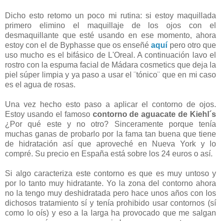
Dicho esto retomo un poco mi rutina: si estoy maquillada
primero elimino el maquillaje de los ojos con el
desmaquillante que esté usando en ese momento, ahora
estoy con el de Byphasse que os enseñé
aquí
pero otro que
uso mucho es el bifásico de L'Oreal. A continuación lavo el
rostro con la espuma facial de Mádara cosmetics que deja la
piel súper limpia y ya paso a usar el ¨tónico¨ que en mi caso
es el agua de rosas.
Una vez hecho esto paso a aplicar el contorno de ojos.
Estoy usando el famoso
contorno de aguacate
de Kiehl´s
¿Por qué este y no otro? Sinceramente porque tenía
muchas ganas de probarlo por la fama tan buena que tiene
de hidratación así que aproveché en Nueva York y lo
compré. Su precio en España está sobre los 24 euros o así.
Si algo caracteriza este contorno es que es muy untoso y
por lo tanto muy hidratante. Yo la zona del contorno ahora
no la tengo muy deshidratada pero hace unos años con los
dichosos tratamiento sí y tenía prohibido usar contornos (sí
como lo oís) y eso a la larga ha provocado que me salgan