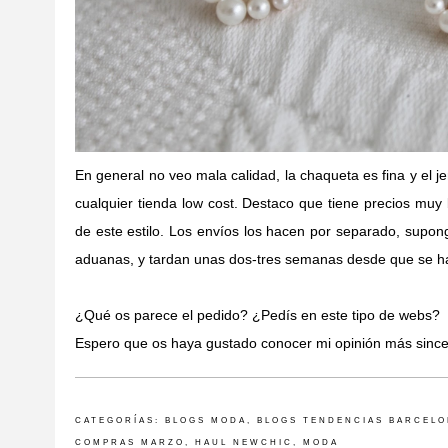
En general no veo mala calidad, la chaqueta es fina y el je
cualquier tienda low cost. Destaco que tiene precios muy
de este estilo. Los envíos los hacen por separado, supo
aduanas, y tardan unas dos-tres semanas desde que se ha
¿Qué os parece el pedido? ¿Pedís en este tipo de webs?
Espero que os haya gustado conocer mi opinión más since
CATEGORÍAS:
BLOGS MODA
,
BLOGS TENDENCIAS BARCEL
COMPRAS MARZO
,
HAUL NEWCHIC
,
MODA