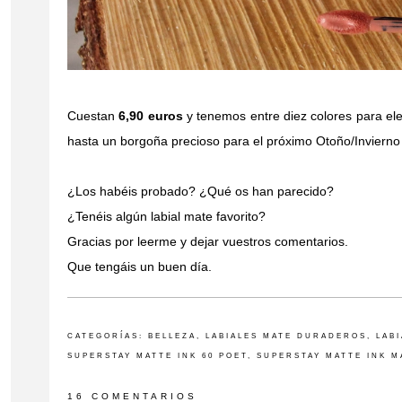
Cuestan
6,90 euros
y tenemos entre diez colores para ele
hasta un borgoña precioso para el próximo Otoño/Inviern
¿Los habéis probado? ¿Qué os han parecido?
¿Tenéis algún labial mate favorito?
Gracias por leerme y dejar vuestros comentarios.
Que tengáis un buen día.
CATEGORÍAS:
BELLEZA
,
LABIALES MATE DURADEROS
,
LAB
SUPERSTAY MATTE INK 60 POET
,
SUPERSTAY MATTE INK M
16 COMENTARIOS