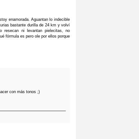
stoy enamorada. Aguantan lo indecible
rias bastante durilla de 24 km y volví
resecan ni levantan pielecitas, no
qué fórmula es pero ole por ellos porque
hacer con más tonos ;)