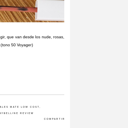
gir, que van desde los nude, rosas,
o (tono 50 Voyager)
IALES MATE LOW COST
,
AYBELLINE REVIEW
COMPARTIR