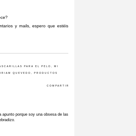
rece?
tarios y mails, espero que estéis
ASCARILLAS PARA EL PELO
,
MI
MIRIAM QUEVEDO
,
PRODUCTOS
COMPARTIR
a apunto porque soy una obsesa de las
ebradizo.