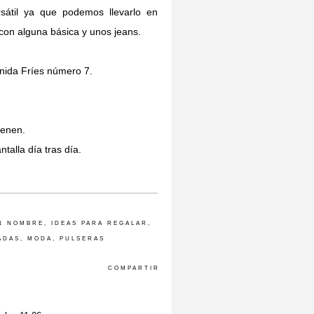
átil ya que podemos llevarlo en
con alguna básica y unos jeans.
enida Fríes número 7.
ienen.
talla día tras día.
N NOMBRE
,
IDEAS PARA REGALAR
,
ADAS
,
MODA
,
PULSERAS
COMPARTIR