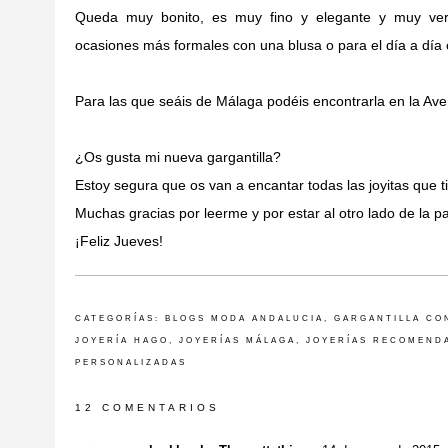
Queda muy bonito, es muy fino y elegante y muy vers
ocasiones más formales con una blusa o para el día a día 
Para las que seáis de Málaga podéis encontrarla en la Av
¿Os gusta mi nueva gargantilla?
Estoy segura que os van a encantar todas las joyitas que t
Muchas gracias por leerme y por estar al otro lado de la pan
¡Feliz Jueves!
CATEGORÍAS:
BLOGS MODA ANDALUCIA
,
GARGANTILLA CO
JOYERÍA HAGO
,
JOYERÍAS MÁLAGA
,
JOYERÍAS RECOMEND
PERSONALIZADAS
12 COMENTARIOS