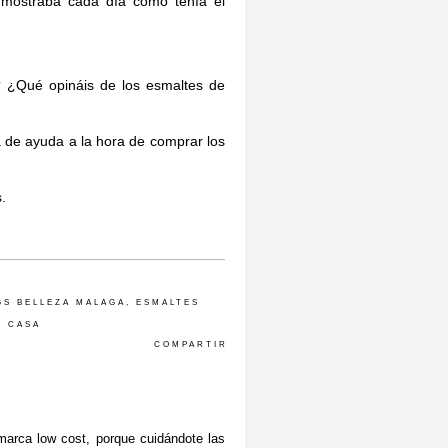
 mostraba cada día como tenía el
 ¿Qué opináis de los esmaltes de
a de ayuda a la hora de comprar los
.
GS BELLEZA MALAGA
,
ESMALTES
N CASA
COMPARTIR
arca low cost, porque cuidándote las