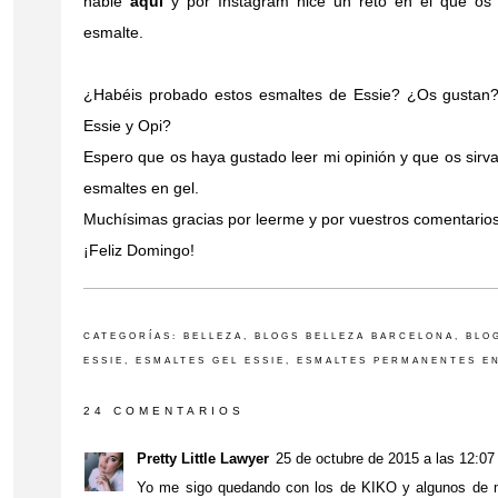
hablé
aquí
y por Instagram hice un reto en el que os
esmalte.
¿Habéis probado estos esmaltes de Essie? ¿Os gustan?
Essie y Opi?
Espero que os haya gustado leer mi opinión y que os sirv
esmaltes en gel.
Muchísimas gracias por leerme y por vuestros comentarios
¡Feliz Domingo!
CATEGORÍAS:
BELLEZA
,
BLOGS BELLEZA BARCELONA
,
BLO
ESSIE
,
ESMALTES GEL ESSIE
,
ESMALTES PERMANENTES E
24 COMENTARIOS
Pretty Little Lawyer
25 de octubre de 2015 a las 12:07
Yo me sigo quedando con los de KIKO y algunos de m